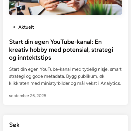
P
Aktuelt
o
s
Start din egen YouTube-kanal: En
t
kreativ hobby med potensial, strategi
e
og inntektstips
d
i
Start din egen YouTube-kanal med tydelig nisje, smart
n
strategi og gode metadata. Bygg publikum, øk
klikkraten med miniatyrbilder og mål vekst i Analytics.
september 26, 2025
Søk