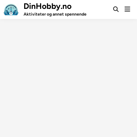
Skip
DinHobby.no
Mai
to
Open
Men
Aktiviteter og annet spennende
Search
content