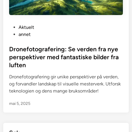
P
Aktuelt
o
annet
s
t
Dronefotografering: Se verden fra nye
e
perspektiver med fantastiske bilder fra
d
luften
i
n
Dronefotografering gir unike perspektiver på verden,
og forvandler landskap til visuelle mesterverk. Utforsk
teknologien og dens mange bruksområder!
mai 5, 2025