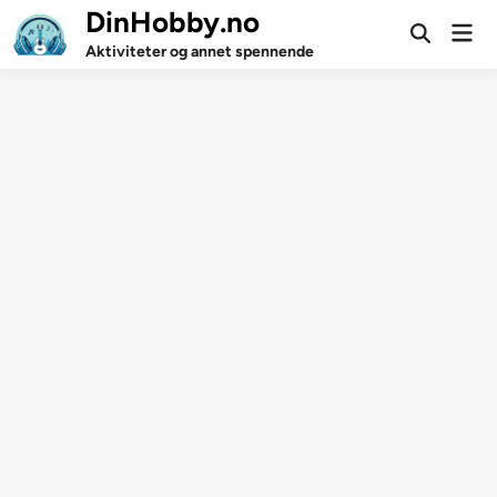
Skip
DinHobby.no
Mai
to
Open
Men
Aktiviteter og annet spennende
Search
content