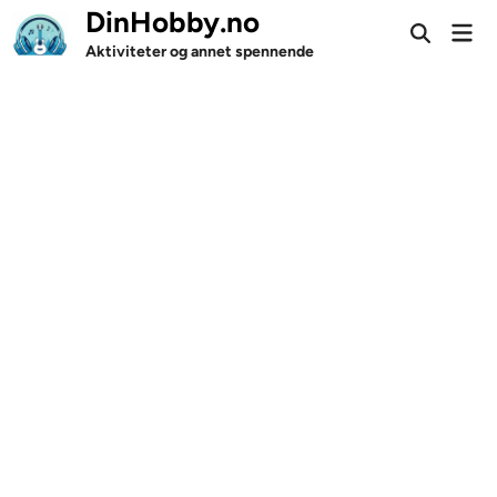
Skip
DinHobby.no
Mai
to
Open
Men
Aktiviteter og annet spennende
Search
content