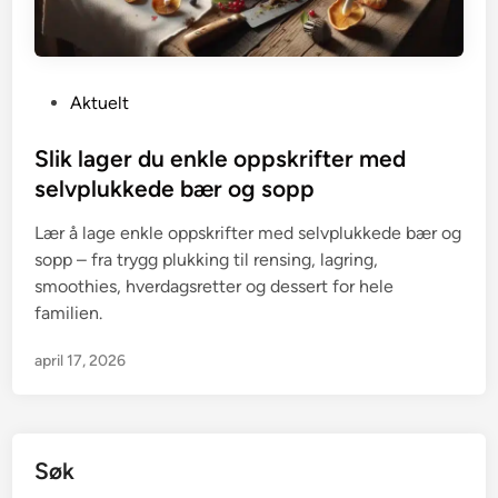
P
Aktuelt
o
s
Slik lager du enkle oppskrifter med
t
selvplukkede bær og sopp
e
Lær å lage enkle oppskrifter med selvplukkede bær og
d
sopp – fra trygg plukking til rensing, lagring,
i
smoothies, hverdagsretter og dessert for hele
n
familien.
april 17, 2026
Søk