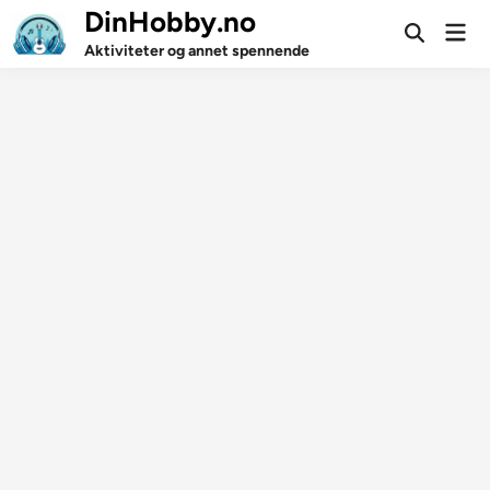
Skip
DinHobby.no
Mai
to
Open
Men
Aktiviteter og annet spennende
Search
content