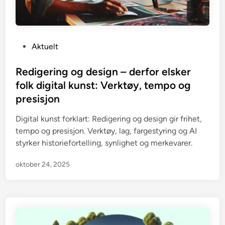
P
Aktuelt
o
s
Redigering og design – derfor elsker
t
folk digital kunst: Verktøy, tempo og
e
presisjon
d
i
Digital kunst forklart: Redigering og design gir frihet,
n
tempo og presisjon. Verktøy, lag, fargestyring og AI
styrker historiefortelling, synlighet og merkevarer.
oktober 24, 2025