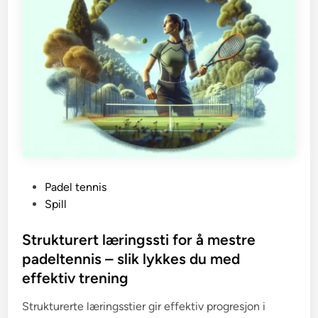
P
Padel tennis
o
Spill
s
t
Strukturert læringssti for å mestre
e
padeltennis – slik lykkes du med
d
effektiv trening
i
n
Strukturerte læringsstier gir effektiv progresjon i