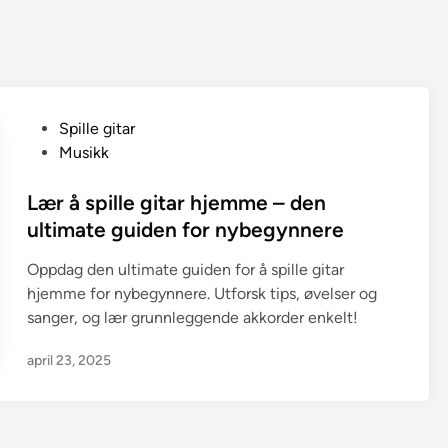
P
Spille gitar
o
Musikk
s
t
Lær å spille gitar hjemme – den
e
ultimate guiden for nybegynnere
d
Oppdag den ultimate guiden for å spille gitar
i
hjemme for nybegynnere. Utforsk tips, øvelser og
n
sanger, og lær grunnleggende akkorder enkelt!
april 23, 2025