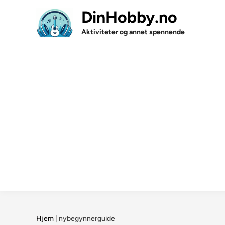
Skip
DinHobby.no
to
content
Aktiviteter og annet spennende
Hjem
|
nybegynnerguide