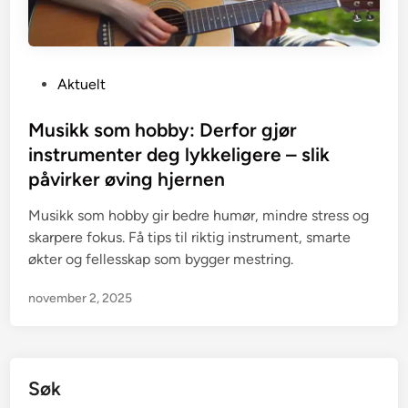
P
Aktuelt
o
s
Musikk som hobby: Derfor gjør
t
instrumenter deg lykkeligere – slik
e
påvirker øving hjernen
d
i
Musikk som hobby gir bedre humør, mindre stress og
n
skarpere fokus. Få tips til riktig instrument, smarte
økter og fellesskap som bygger mestring.
november 2, 2025
Søk