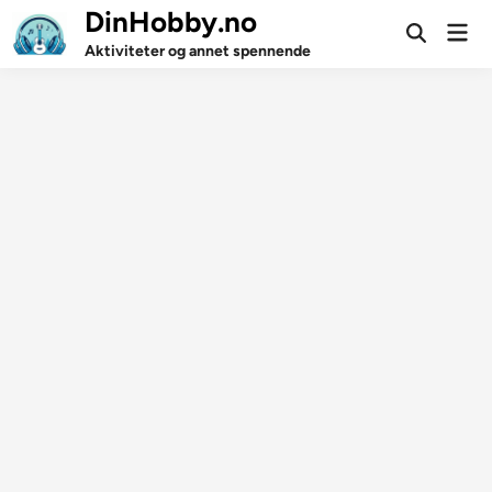
Skip
DinHobby.no
Mai
to
Open
Men
Aktiviteter og annet spennende
Search
content