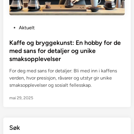
P
Aktuelt
o
s
Kaffe og bryggekunst: En hobby for de
t
med sans for detaljer og unike
e
smaksopplevelser
d
i
For deg med sans for detaljer: Bli med inn i kaffens
n
verden, hvor presisjon, råvarer og utstyr gir unike
smaksopplevelser og sosialt fellesskap.
mai 29, 2025
Søk