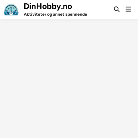
Skip
DinHobby.no
Mai
to
Open
Men
Aktiviteter og annet spennende
Search
content