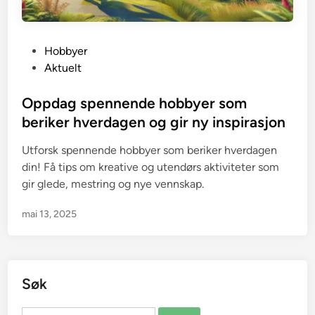
P
Hobbyer
o
Aktuelt
s
t
Oppdag spennende hobbyer som
e
beriker hverdagen og gir ny inspirasjon
d
Utforsk spennende hobbyer som beriker hverdagen
i
din! Få tips om kreative og utendørs aktiviteter som
n
gir glede, mestring og nye vennskap.
mai 13, 2025
Søk
Søk