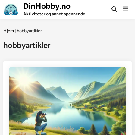
Skip
DinHobby.no
Mai
to
Open
Men
Aktiviteter og annet spennende
Search
content
Hjem
|
hobbyartikler
hobbyartikler