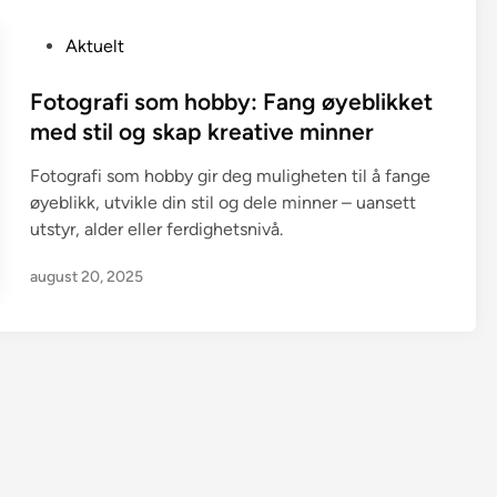
P
Aktuelt
o
s
Fotografi som hobby: Fang øyeblikket
t
med stil og skap kreative minner
e
Fotografi som hobby gir deg muligheten til å fange
d
øyeblikk, utvikle din stil og dele minner – uansett
i
utstyr, alder eller ferdighetsnivå.
n
august 20, 2025