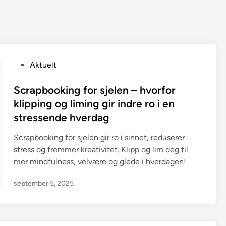
P
Aktuelt
o
s
Scrapbooking for sjelen – hvorfor
t
klipping og liming gir indre ro i en
e
stressende hverdag
d
i
Scrapbooking for sjelen gir ro i sinnet, reduserer
n
stress og fremmer kreativitet. Klipp og lim deg til
mer mindfulness, velvære og glede i hverdagen!
september 5, 2025