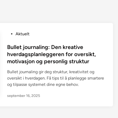
P
Aktuelt
o
s
Bullet journaling: Den kreative
t
hverdagsplanleggeren for oversikt,
e
motivasjon og personlig struktur
d
i
Bullet journaling gir deg struktur, kreativitet og
n
oversikt i hverdagen. Få tips til å planlegge smartere
og tilpasse systemet dine egne behov.
september 16, 2025